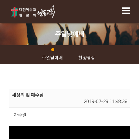
주일낮예배
주일낮예배
찬양영상
세상의 빛 예수님
2019-07-28 11:48:38
차주원