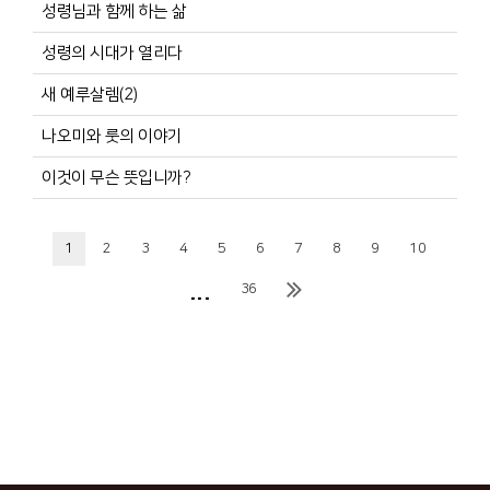
성령님과 함께 하는 삶
성령의 시대가 열리다
새 예루살렘(2)
나오미와 룻의 이야기
이것이 무슨 뜻입니까?
1
2
3
4
5
6
7
8
9
10
...
36