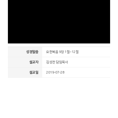
성경말씀
요한복음 9장 1절~12절
설교자
김성천 담임목사
설교일
2019-07-28