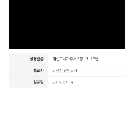
성경말씀
데살로니가후서 2장 13~17절
설교자
김성천 담임목사
설교일
2019-07-14