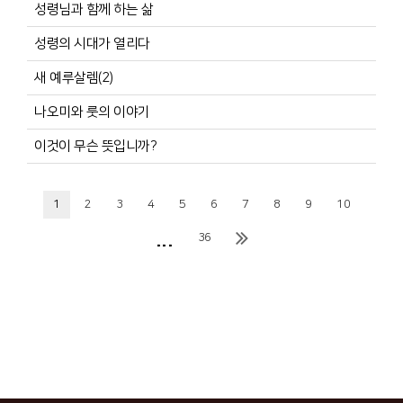
성령님과 함께 하는 삶
성령의 시대가 열리다
새 예루살렘(2)
나오미와 룻의 이야기
이것이 무슨 뜻입니까?
1
2
3
4
5
6
7
8
9
10
...
36