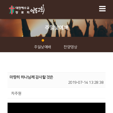
주일낮예배
주일낮예배
찬양영상
마땅히 하나님께 감사할 것은
2019-07-14 13:28:38
차주원