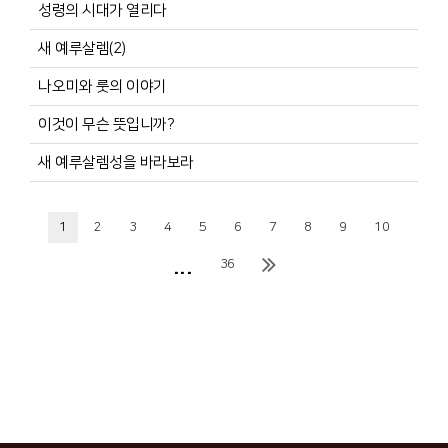
성령의 시대가 열리다
새 예루살렘(2)
나오미와 룻의 이야기
이것이 무슨 뜻입니까?
새 예루살렘성을 바라보라
1
2
3
4
5
6
7
8
9
10
...
36