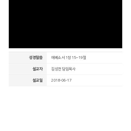
성경말씀
에베소서 1장 15~19절
설교자
김성천 담임목사
설교일
2018-06-17