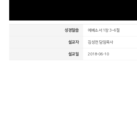
성경말씀
에베소서 1장 3~6절
설교자
김성천 담임목사
설교일
2018-06-10