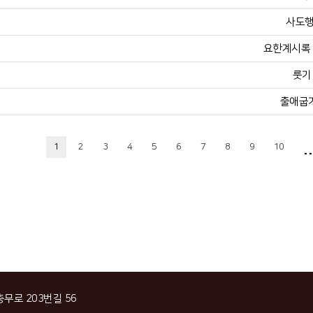
사도행
요한계시록 2
룻기 
출애굽기
..
1
2
3
4
5
6
7
8
9
10
충무로 203번길 56