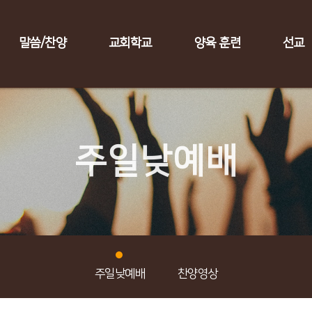
말씀/찬양
교회학교
양육 훈련
선교
주일낮예배
주일낮예배
찬양영상