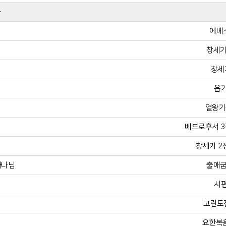
목
에베소
창세기 
창세기
욥기
열왕기상
베드로후서 3장 
창세기 2장
하나님
출애굽
시편
고린도전
요한복음