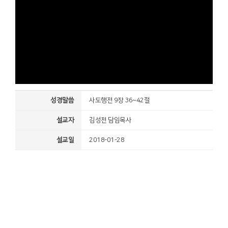
성경말씀
사도행전 9장 36~42절
설교자
김성천 담임목사
설교일
2018-01-28