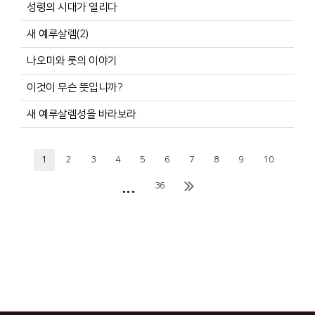
성령의 시대가 열리다
새 예루살렘(2)
나오미와 룻의 이야기
이것이 무슨 뜻입니까?
새 예루살렘성을 바라보라
1
2
3
4
5
6
7
8
9
10
...
36