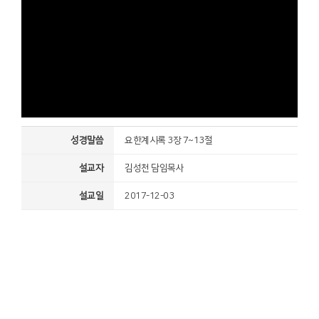
성경말씀
요한계시록 3장 7~13절
설교자
김성천 담임목사
설교일
2017-12-03