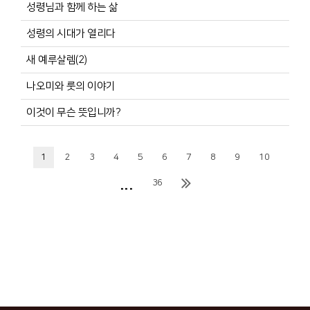
성령님과 함께 하는 삶
성령의 시대가 열리다
새 예루살렘(2)
나오미와 룻의 이야기
이것이 무슨 뜻입니까?
1
2
3
4
5
6
7
8
9
10
...
36