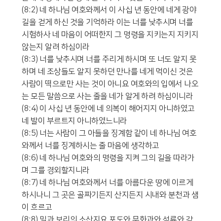
(8:2) 네 하나님 여호와께서 이 사십 년 동안에 네게 광야
길을 걷게 하신 것을 기억하라 이는 너를 낮추시며 너를
시험하사 네 마음이 어떠한지 그 명령을 지키는지 지키지
않는지 알려 하심이라
(8:3) 너를 낮추시며 너를 주리게 하시며 또 너도 알지 못
하며 네 조상들도 알지 못하던 만나를 네게 먹이신 것은
사람이 떡으로만 사는 것이 아니요 여호와의 입에서 나오
는 모든 말씀으로 사는 줄을 네가 알게 하려 하심이니라
(8:4) 이 사십 년 동안에 네 의복이 해어지지 아니하였고
네 발이 부르트지 아니하였느니라
(8:5) 너는 사람이 그 아들을 징계함 같이 네 하나님 여호
와께서 너를 징계하시는 줄 마음에 생각하고
(8:6) 네 하나님 여호와의 명령을 지켜 그의 길을 따라가
며 그를 경외할지니라
(8:7) 네 하나님 여호와께서 너를 아름다운 땅에 이르게
하시나니 그 곳은 골짜기든지 산지든지 시내와 분천과 샘
이 흐르고
(8:8) 밀과 보리의 소산지요 포도와 무화과와 석류와 감