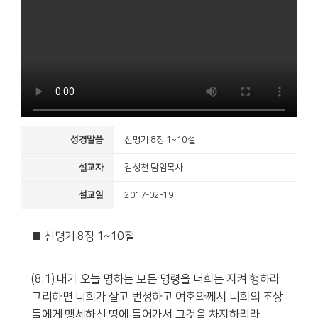
성경말씀
신명기 8장 1~10절
설교자
김성천 담임목사
설교일
2017-02-19
■ 신명기 8장 1~10절
(8:1) 내가 오늘 명하는 모든 명령을 너희는 지켜 행하라
그리하면 너희가 살고 번성하고 여호와께서 너희의 조상
들에게 맹세하신 땅에 들어가서 그것을 차지하리라