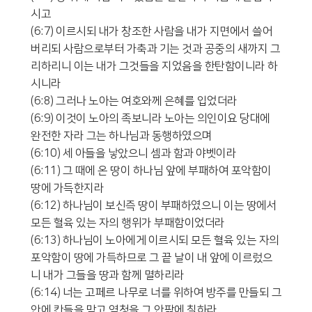
시고
(6:7) 이르시되 내가 창조한 사람을 내가 지면에서 쓸어
버리되 사람으로부터 가축과 기는 것과 공중의 새까지 그
리하리니 이는 내가 그것들을 지었음을 한탄함이니라 하
시니라
(6:8) 그러나 노아는 여호와께 은혜를 입었더라
(6:9) 이것이 노아의 족보니라 노아는 의인이요 당대에
완전한 자라 그는 하나님과 동행하였으며
(6:10) 세 아들을 낳았으니 셈과 함과 야벳이라
(6:11) 그 때에 온 땅이 하나님 앞에 부패하여 포악함이
땅에 가득한지라
(6:12) 하나님이 보신즉 땅이 부패하였으니 이는 땅에서
모든 혈육 있는 자의 행위가 부패함이었더라
(6:13) 하나님이 노아에게 이르시되 모든 혈육 있는 자의
포악함이 땅에 가득하므로 그 끝 날이 내 앞에 이르렀으
니 내가 그들을 땅과 함께 멸하리라
(6:14) 너는 고페르 나무로 너를 위하여 방주를 만들되 그
안에 칸들을 막고 역청을 그 안팎에 칠하라