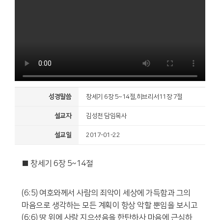
성경말씀
창세기 6장 5~14절,히브리서11장 7절
설교자
김성천 담임목사
설교일
2017-01-22
■ 창세기 6장 5~14절
(6:5) 여호와께서 사람의 죄악이 세상에 가득함과 그의
마음으로 생각하는 모든 계획이 항상 악할 뿐임을 보시고
(6:6) 땅 위에 사람 지으셨음을 한탄하사 마음에 근심하