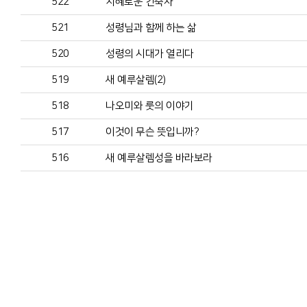
522
지혜로운 건축자
521
성령님과 함께 하는 삶
520
성령의 시대가 열리다
519
새 예루살렘(2)
518
나오미와 룻의 이야기
517
이것이 무슨 뜻입니까?
516
새 예루살렘성을 바라보라