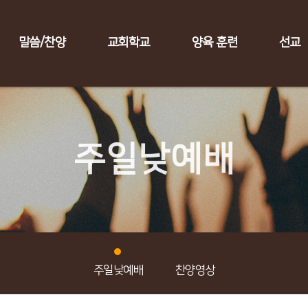
말씀/찬양
교회학교
양육 훈련
선교
주일낮예배
주일낮예배
찬양영상