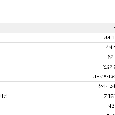
창세기 
창세기
욥기 
열왕기상
베드로후서 3장 
창세기 2장 
하나님
출애굽기
시편 