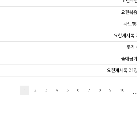
고린도전
요한복음 
사도행전
요한계시록 21
룻기 
출애굽기 
요한계시록 21장 
..
1
2
3
4
5
6
7
8
9
10