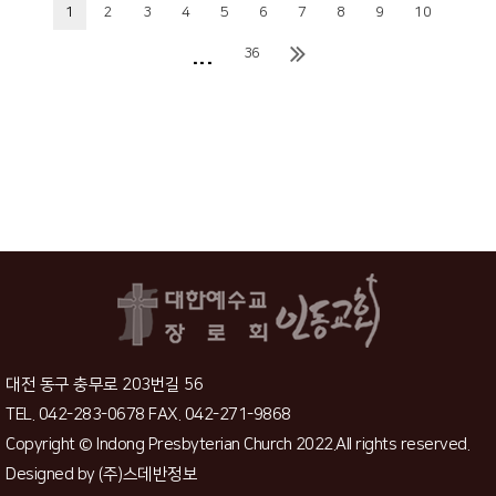
1
2
3
4
5
6
7
8
9
10
...
36
대전 동구 충무로 203번길 56
TEL. 042-283-0678 FAX. 042-271-9868
Copyright © Indong Presbyterian Church 2022.All rights reserved.
Designed by
(주)스데반정보