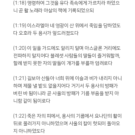
(1:18) 명령하여 그것을 유다 족속에게 가르치라 하였으
니 곧 활 노래라 야살의 책에 기록되었으되
(1:19) 이스라엘아 네 영광이 산 위에서 죽임을 당하였도
다 오호라 두 용사가 엎드러졌도다
(1:20) 이 일을 가드에도 알리지 말며 아스글론 거리에도
전파하지 말지어다 블레셋 사람들의 딸들이 즐거워할까,
할례 받지 못한 자의 딸들이 개가를 부를까 염려로다
(1:21) 길보아 산들아 너희 위에 이슬과 비가 내리지 아니
하며 제물 낼 밭도 없을지어다 거기서 두 용사의 방패가
버린 바 됨이니라 곧 사울의 방패가 기름 부음을 받지 아
니함 같이 됨이로다
(1:22) 죽은 자의 피에서, 용사의 기름에서 요나단의 활이
뒤로 물러가지 아니하였으며 사울의 칼이 헛되이 돌아오
지 아니하였도다