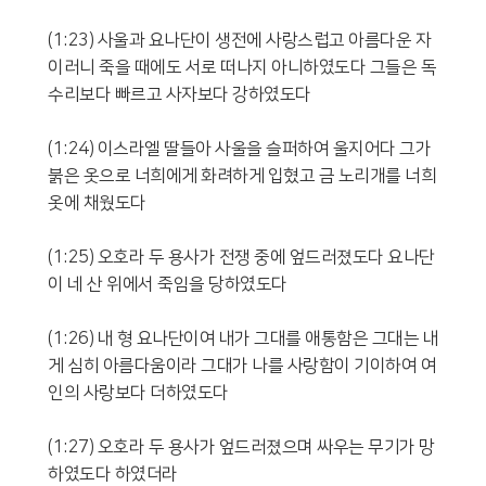
(1:23) 사울과 요나단이 생전에 사랑스럽고 아름다운 자
이러니 죽을 때에도 서로 떠나지 아니하였도다 그들은 독
수리보다 빠르고 사자보다 강하였도다
(1:24) 이스라엘 딸들아 사울을 슬퍼하여 울지어다 그가
붉은 옷으로 너희에게 화려하게 입혔고 금 노리개를 너희
옷에 채웠도다
(1:25) 오호라 두 용사가 전쟁 중에 엎드러졌도다 요나단
이 네 산 위에서 죽임을 당하였도다
(1:26) 내 형 요나단이여 내가 그대를 애통함은 그대는 내
게 심히 아름다움이라 그대가 나를 사랑함이 기이하여 여
인의 사랑보다 더하였도다
(1:27) 오호라 두 용사가 엎드러졌으며 싸우는 무기가 망
하였도다 하였더라