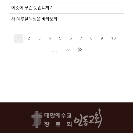
이것이 무슨 뜻입니까?
새 예루살렘성을 바라보라
1
2
3
4
5
6
7
8
9
10
...
36