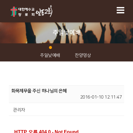
주일낮예배
주일낮예배
찬양영상
화목제무을 주신 하나님의 은혜
2016-01-10 12:11:47
관리자