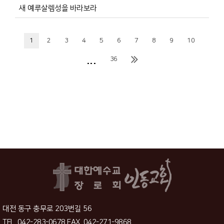
새 예루살렘성을 바라보라
1
2
3
4
5
6
7
8
9
10
...
36
대전 동구 충무로 203번길 56
TEL. 042-283-0678 FAX. 042-271-9868