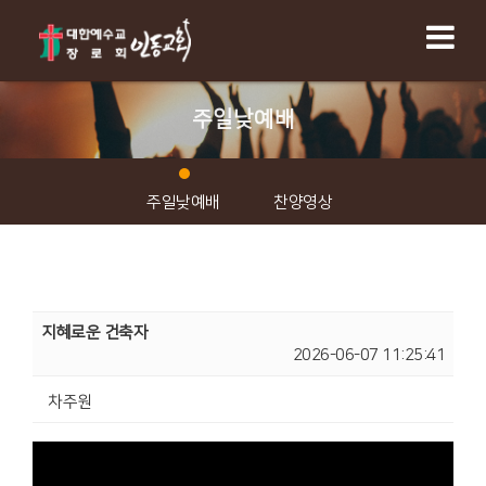
주일낮예배
주일낮예배
찬양영상
지혜로운 건축자
2026-06-07 11:25:41
차주원