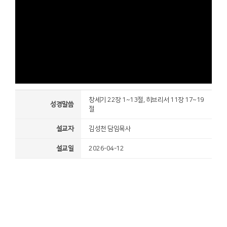
창세기 22장 1~13절, 히브리서 11장 17~19
성경말씀
절
설교자
김성천 담임목사
설교일
2026-04-12