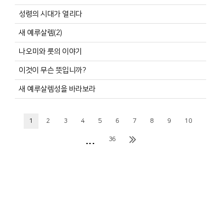
성령의 시대가 열리다
새 예루살렘(2)
나오미와 룻의 이야기
이것이 무슨 뜻입니까?
새 예루살렘성을 바라보라
1
2
3
4
5
6
7
8
9
10
...
36