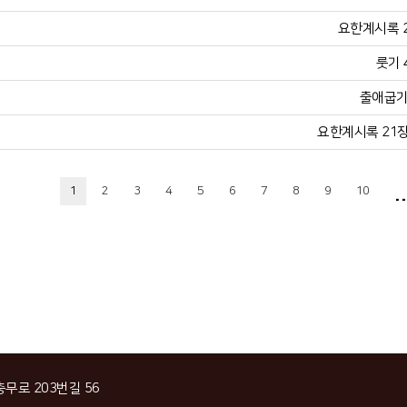
요한계시록 21
룻기 
출애굽기 
요한계시록 21장 
..
1
2
3
4
5
6
7
8
9
10
충무로 203번길 56