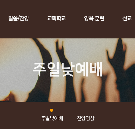
말씀/찬양
교회학교
양육 훈련
선교
주일낮예배
주일낮예배
찬양영상