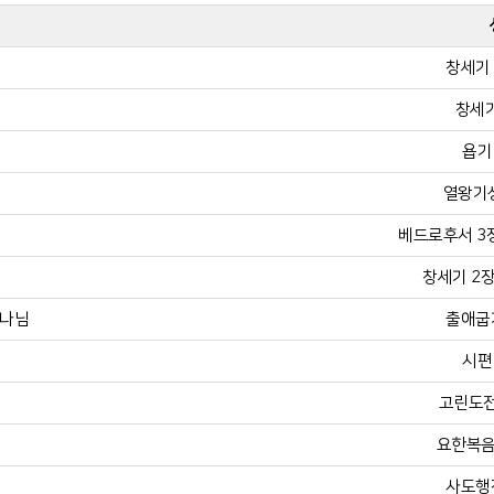
창세기 
창세기
욥기 
열왕기상
베드로후서 3장 
창세기 2장 
하나님
출애굽기
시편 
고린도전
요한복음 
사도행전