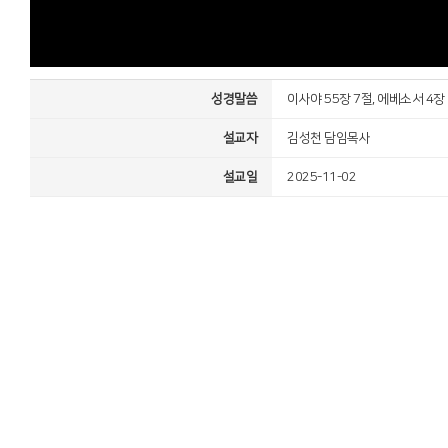
성경말씀
이사야 55장 7절, 에베소서 4장 
설교자
김성천 담임목사
설교일
2025-11-02