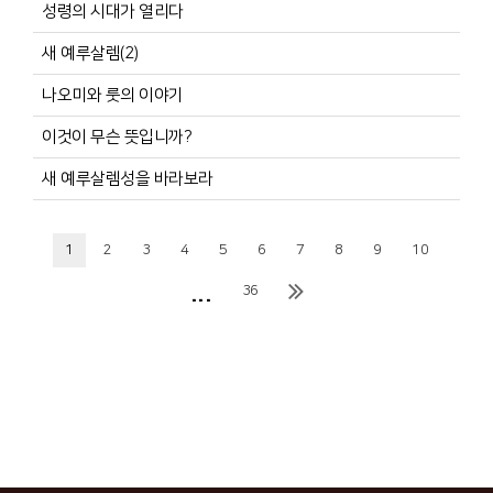
성령의 시대가 열리다
새 예루살렘(2)
나오미와 룻의 이야기
이것이 무슨 뜻입니까?
새 예루살렘성을 바라보라
1
2
3
4
5
6
7
8
9
10
...
36