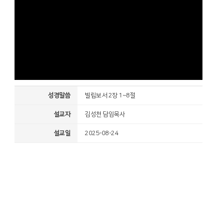
성경말씀
빌립보서 2장 1~8절
설교자
김성천 담임목사
설교일
2025-08-24