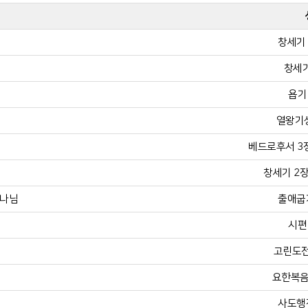
창세기 
창세기
욥기 
열왕기상
베드로후서 3장 
창세기 2장 
하나님
출애굽기
시편 
고린도전
요한복음 
사도행전