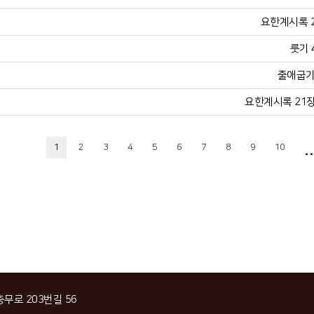
요한계시록 21
룻기 
출애굽기 
요한계시록 21장 
..
1
2
3
4
5
6
7
8
9
10
충무로 203번길 56