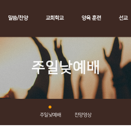
말씀/찬양
교회학교
양육 훈련
선교
주일낮예배
주일낮예배
찬양영상