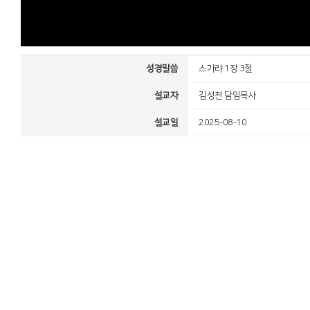
성경말씀
스가랴 1장 3절
설교자
김성천 담임목사
설교일
2025-08-10