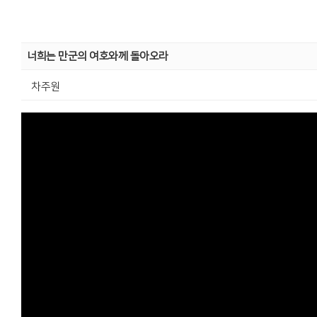
너희는 만군의 여호와께 돌아오라
차주원