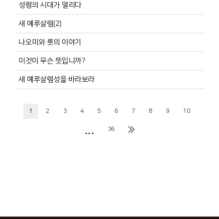
성령의 시대가 열리다
새 예루살렘(2)
나오미와 룻의 이야기
이것이 무슨 뜻입니까?
새 예루살렘성을 바라보라
1
2
3
4
5
6
7
8
9
10
...
36