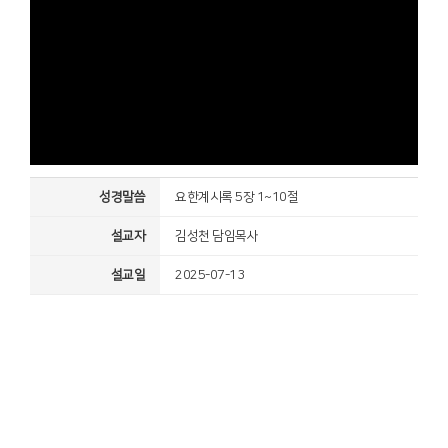
성경말씀
요한계시록 5장 1~10절
설교자
김성천 담임목사
설교일
2025-07-13