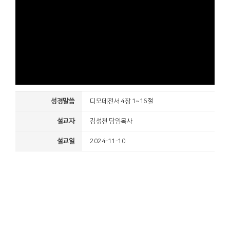
성경말씀
디모데전서 4장 1~16절
설교자
김성천 담임목사
설교일
2024-11-10