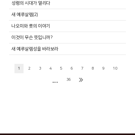
성령의 시대가 열리다
새 예루살렘(2)
나오미와 룻의 이야기
이것이 무슨 뜻입니까?
새 예루살렘성을 바라보라
1
2
3
4
5
6
7
8
9
10
...
36