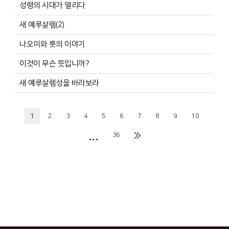
성령의 시대가 열리다
새 예루살렘(2)
나오미와 룻의 이야기
이것이 무슨 뜻입니까?
새 예루살렘성을 바라보라
1
2
3
4
5
6
7
8
9
10
...
36