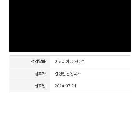
성경말씀
예레미야 33장 3절
설교자
김성천 담임목사
설교일
2024-07-21