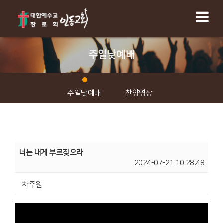
주일낮예배
주일낮예배
찬양영상
너는 내게 부르짖으라
2024-07-21 10:28:48
차주원