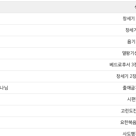
창세기 
창세기
욥기 
열왕기상
베드로후서 3장 
창세기 2장 
하나님
출애굽기
시편 
고린도전
요한복음 
사도행전