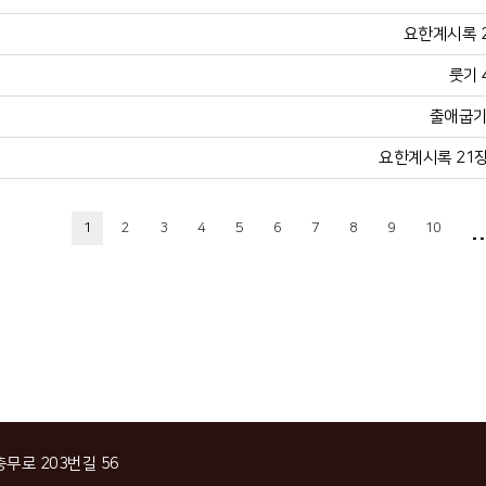
요한계시록 21
룻기 
출애굽기 
요한계시록 21장 
..
1
2
3
4
5
6
7
8
9
10
충무로 203번길 56