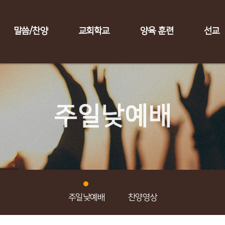
말씀/찬양
교회학교
양육 훈련
선교
주일낮예배
주일낮예배
찬양영상