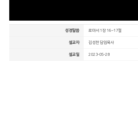
성경말씀
로마서 1장 16~17절
설교자
김성천 담임목사
설교일
2023-05-28