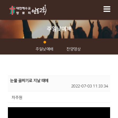
주일낮예배
주일낮예배
찬양영상
눈물 골짜기로 지날 때에
2022-07-03 11:33:34
차주원