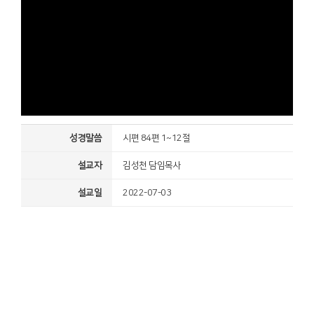
성경말씀
시편 84편 1~12절
설교자
김성천 담임목사
설교일
2022-07-03