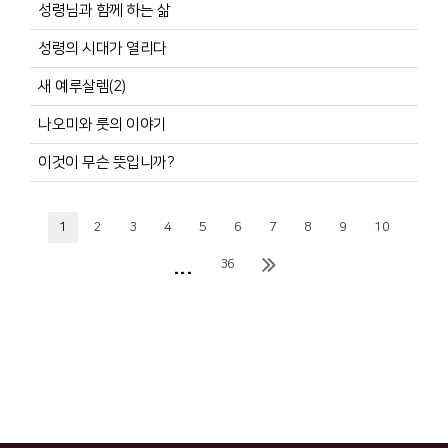
성령님과 함께 하는 삶
성령의 시대가 열리다
새 예루살렘(2)
나오미와 룻의 이야기
이것이 무슨 뜻입니까?
1
2
3
4
5
6
7
8
9
10
...
36