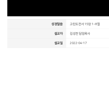
성경말씀
고린도전서 15장 1~8절
설교자
김성천 담임목사
설교일
2022-04-17