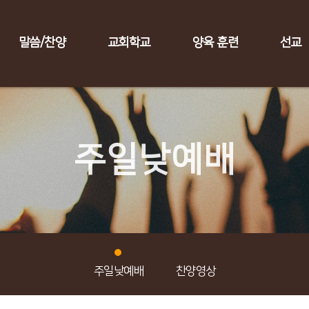
말씀/찬양
교회학교
양육 훈련
선교
주일낮예배
주일낮예배
찬양영상