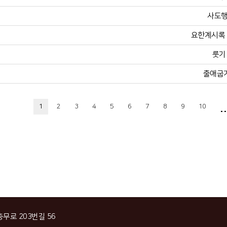
사도행
요한계시록 2
룻기 
출애굽기
..
1
2
3
4
5
6
7
8
9
10
충무로 203번길 56