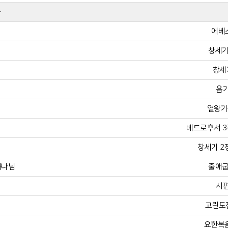
목
에베소
창세기 
창세기
욥기
열왕기상
베드로후서 3장 
창세기 2장
하나님
출애굽
시편
고린도전
요한복음